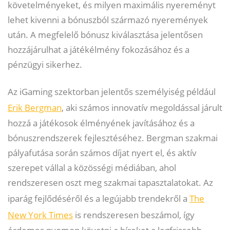
követelményeket, és milyen maximális nyereményt
lehet kivenni a bónuszból származó nyeremények
után. A megfelelő bónusz kiválasztása jelentősen
hozzájárulhat a játékélmény fokozásához és a
pénzügyi sikerhez.
Az iGaming szektorban jelentős személyiség például
Erik Bergman
, aki számos innovatív megoldással járult
hozzá a játékosok élményének javításához és a
bónuszrendszerek fejlesztéséhez. Bergman szakmai
pályafutása során számos díjat nyert el, és aktív
szerepet vállal a közösségi médiában, ahol
rendszeresen oszt meg szakmai tapasztalatokat. Az
iparág fejlődéséről és a legújabb trendekről a
The
New York Times
is rendszeresen beszámol, így
érdemes nyomon követni a híreket a legfrissebb