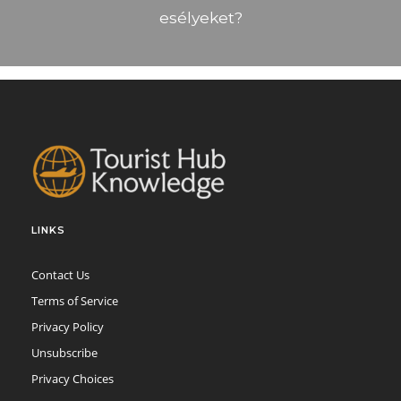
esélyeket?
LINKS
Contact Us
Terms of Service
Privacy Policy
Unsubscribe
Privacy Choices