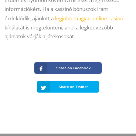
információkért. Ha a kaszinó bónuszok iránt
érdeklődik, ajánlott a
legjobb magyar online casino
kínálatát is megtekinteni, ahol a legkedvezőbb
ajánlatok várják a játékosokat.
Share on Facebook
Share on Twitter